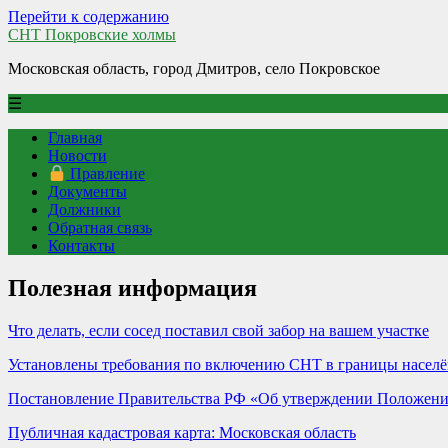
Перейти к содержанию
СНТ Покровские холмы
Московская область, город Дмитров, село Покровское
☰
Главная
Новости
Правление
Документы
Должники
Обратная связь
Контакты
Полезная информация
Что делать, если сосед поставил свой забор на вашем участке
Установлены требования по включению СНТ в границы населё
Постановление Правительства РФ «Об утверждении Положения
Публичная кадастровая карта: Московская область