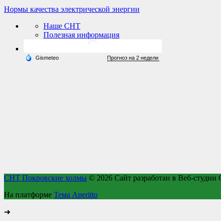
Нормы качества электрической энергии
Наше СНТ
Полезная информация
СНТ Покровские холмы
© 2026
Сайт разработан в Веб-студии С
На платформе
Тема Aperitto
➜