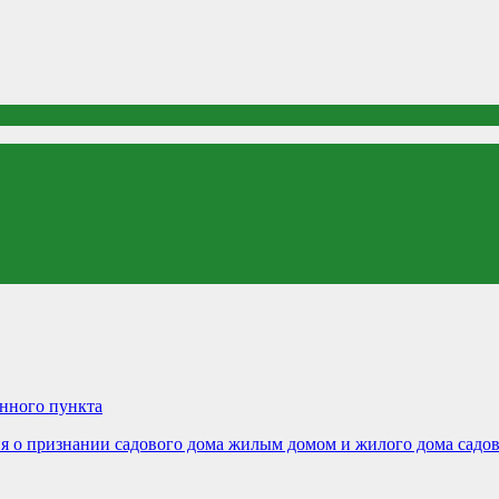
нного пункта
 о признании садового дома жилым домом и жилого дома садо