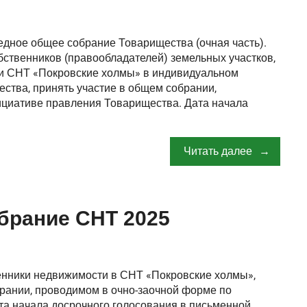
редное общее собрание Товарищества (очная часть).
бственников (правообладателей) земельных участков,
ии СНТ «Покровские холмы» в индивидуальном
ства, принять участие в общем собрании,
ициативе правления Товарищества. Дата начала
Читать далее
брание СНТ 2025
нники недвижимости в СНТ «Покровские холмы»,
рании, проводимом в очно-заочной форме по
та начала досрочного голосования в письменной