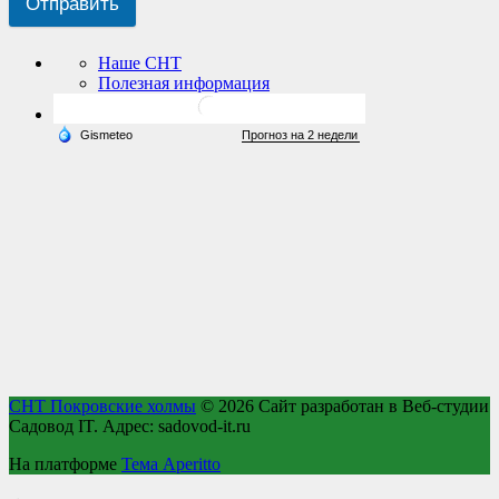
Отправить
Наше СНТ
Полезная информация
СНТ Покровские холмы
© 2026
Сайт разработан в Веб-студии
Садовод IT. Адрес: sadovod-it.ru
На платформе
Тема Aperitto